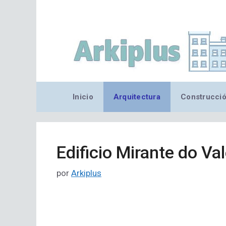
Saltar
al
contenido
Inicio
Arquitectura
Construcci
Edificio Mirante do Va
por
Arkiplus