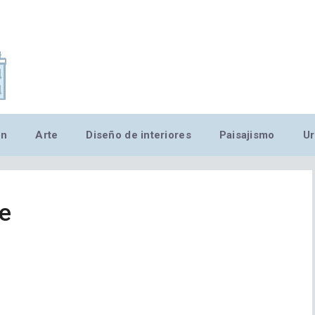
,MN,MMN,MN,MN,MN,MN,M
ón
Arte
Diseño de interiores
Paisajismo
Ur
le