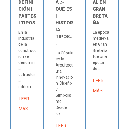
DEFINI
A ▷
AL EN
CIÓN Ι
QUÉ ES
GRAN
PARTES
Ι
BRETA
Ι TIPOS
HISTOR
ÑA
IA Ι
En la
La época
TIPOS..
industria
medieval
.
de la
en Gran
construcc
Bretaña
La Cúpula
ión se
fue una
en la
denomin
época
Arquitect
a
de...
ura:
estructur
Innovació
LEER
a
n, Diseño
edilicia...
y
MÁS
Simbolis
LEER
mo
Desde
MÁS
los...
LEER