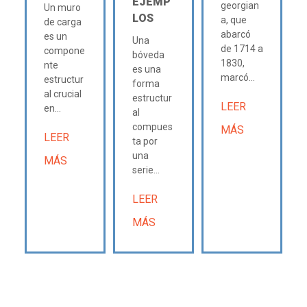
EJEMP
georgian
Un muro
LOS
a, que
de carga
abarcó
es un
Una
de 1714 a
compone
bóveda
1830,
nte
es una
marcó...
estructur
forma
al crucial
estructur
LEER
en...
al
compues
MÁS
LEER
ta por
una
MÁS
serie...
LEER
MÁS