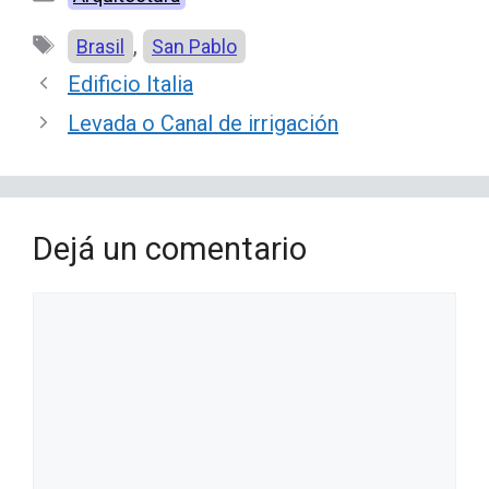
Etiquetas
,
Brasil
San Pablo
Edificio Italia
Levada o Canal de irrigación
Dejá un comentario
Comentario