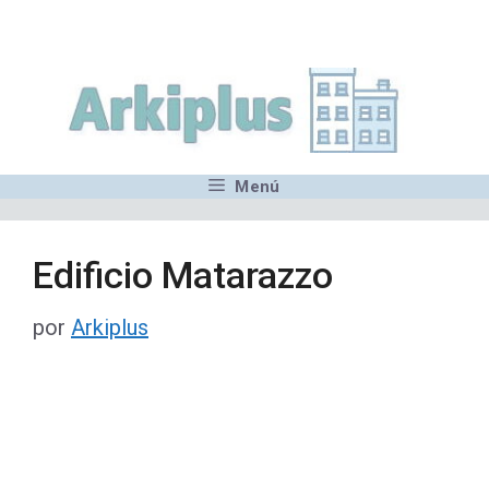
Saltar
,MN,MMN,MN,MN,MN,MN,M
al
contenido
Menú
Edificio Matarazzo
por
Arkiplus