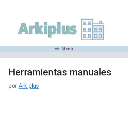
Saltar
,MN,MMN,MN,MN,MN,MN,M
al
contenido
Menú
Herramientas manuales
por
Arkiplus