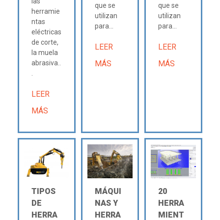
las
que se
que se
herramie
utilizan
utilizan
ntas
para...
para...
eléctricas
de corte,
LEER
LEER
la muela
abrasiva..
MÁS
MÁS
.
LEER
MÁS
TIPOS
MÁQUI
20
DE
NAS Y
HERRA
HERRA
HERRA
MIENT