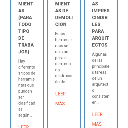
MIENT
MIENT
AS
AS
AS DE
IMPRES
(PARA
DEMOLI
CINDIB
TODO
CIÓN
LES
TIPO
PARA
Estas
DE
ARQUIT
herramie
TRABA
ECTOS
ntas se
JOS)
utilizan
Algunas
para el
de las
Hay
derrumb
principale
diferente
e y
s tareas
s tipos de
destrucci
de un
herramie
ón de...
arquitect
ntas que
o
pueden
LEER
consisten
ser
en...
clasificad
MÁS
as
LEER
según...
MÁS
LEER