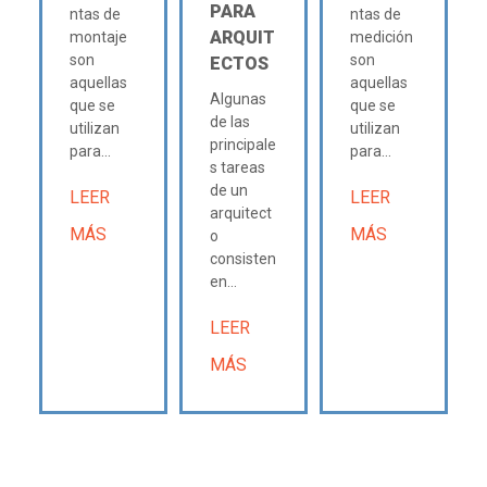
PARA
ntas de
ntas de
ARQUIT
montaje
medición
son
son
ECTOS
aquellas
aquellas
Algunas
que se
que se
de las
utilizan
utilizan
principale
para...
para...
s tareas
de un
LEER
LEER
arquitect
MÁS
MÁS
o
consisten
en...
LEER
MÁS