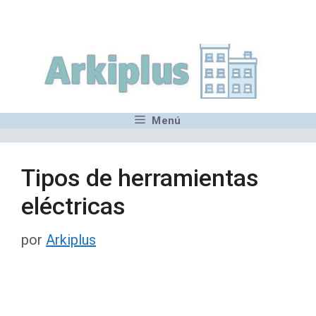
Saltar
,MN,MMN,MN,MN,MN,MN,M
al
contenido
Menú
Tipos de herramientas
eléctricas
por
Arkiplus