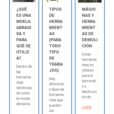
¿QUÉ
TIPOS
MÁQUI
ES UNA
DE
NAS Y
MUELA
HERRA
HERRA
ABRASI
MIENT
MIENT
VA Y
AS
AS DE
PARA
(PARA
DEMOLI
QUÉ SE
TODO
CIÓN
UTILIZ
TIPO
Estas
A?
DE
herramie
TRABA
ntas se
Dentro de
JOS)
utilizan
las
para el
herramie
Hay
derrumb
ntas
diferente
e y
eléctricas
s tipos de
destrucci
de corte,
herramie
ón de...
la muela
ntas que
abrasiva..
pueden
LEER
.
ser