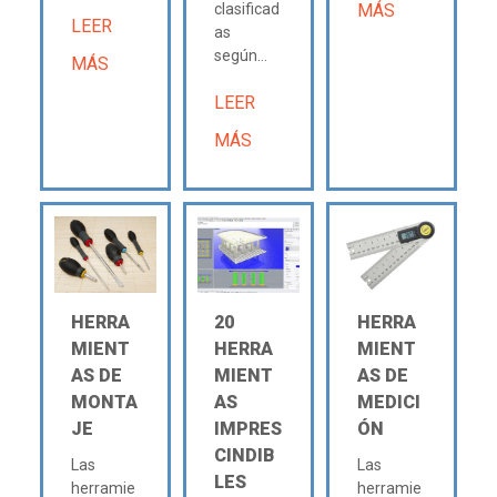
clasificad
MÁS
LEER
as
según...
MÁS
LEER
MÁS
HERRA
20
HERRA
MIENT
HERRA
MIENT
AS DE
MIENT
AS DE
MONTA
AS
MEDICI
JE
IMPRES
ÓN
CINDIB
Las
Las
LES
herramie
herramie