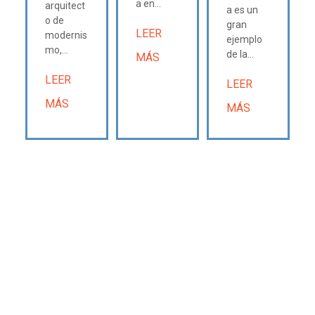
a en...
arquitect
a es un
o de
gran
LEER
modernis
ejemplo
mo,...
de la...
MÁS
LEER
LEER
MÁS
MÁS