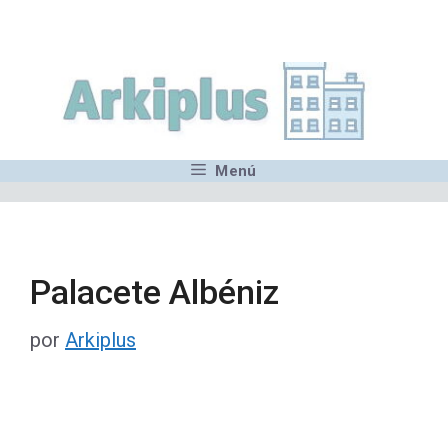
Saltar
,MN,MMN,MN,MN,MN,MN,M
al
contenido
Menú
Palacete Albéniz
por
Arkiplus