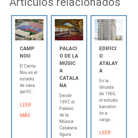
Artículos relacionados
CAMP
PALACI
EDIFICI
NOU
O DE LA
O
MÚSIC
ATALAY
El Camp
A
A
Nou es el
CATALA
estadio
En la
NA
de casa
década
del FC...
de 1960,
Desde
el estudio
1997, el
LEER
barcelon
Palacio
és a
MÁS
de la
cargo...
Música
Catalana
LEER
figura