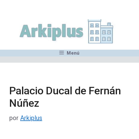
Saltar
,MN,MMN,MN,MN,MN,MN,M
al
contenido
Menú
Palacio Ducal de Fernán
Núñez
por
Arkiplus