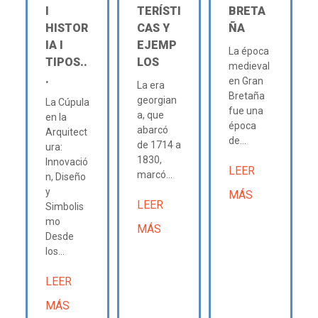
Ι
TERÍSTI
BRETA
HISTOR
CAS Y
ÑA
IA Ι
EJEMP
La época
TIPOS..
LOS
medieval
.
en Gran
La era
Bretaña
georgian
La Cúpula
fue una
a, que
en la
época
abarcó
Arquitect
de...
de 1714 a
ura:
1830,
Innovació
LEER
marcó...
n, Diseño
y
MÁS
LEER
Simbolis
mo
MÁS
Desde
los...
LEER
MÁS