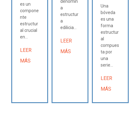
denomin
es un
Una
a
compone
bóveda
estructur
nte
es una
a
estructur
forma
edilicia...
al crucial
estructur
en...
al
LEER
compues
LEER
MÁS
ta por
una
MÁS
serie...
LEER
MÁS