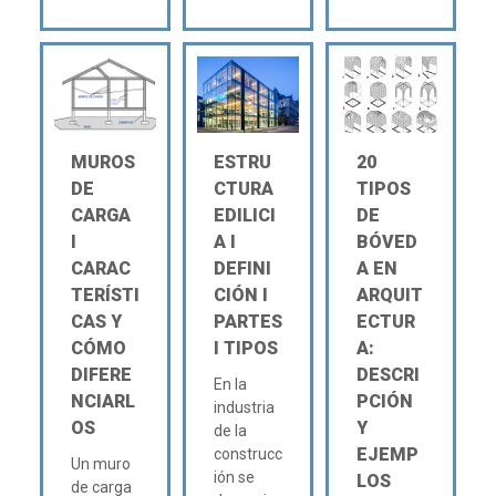
MUROS
ESTRU
20
DE
CTURA
TIPOS
CARGA
EDILICI
DE
Ι
A Ι
BÓVED
CARAC
DEFINI
A EN
TERÍSTI
CIÓN Ι
ARQUIT
CAS Y
PARTES
ECTUR
CÓMO
Ι TIPOS
A:
DIFERE
DESCRI
En la
NCIARL
PCIÓN
industria
OS
Y
de la
EJEMP
construcc
Un muro
ión se
LOS
de carga