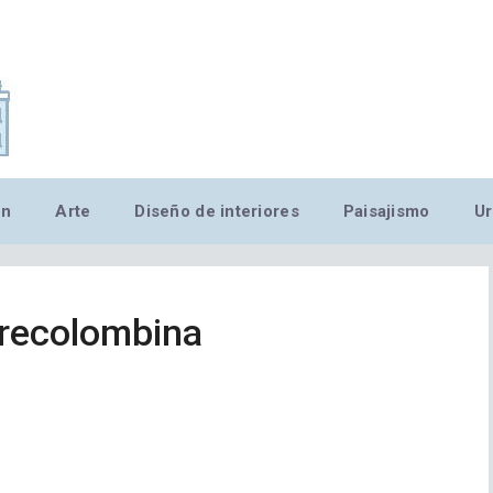
,MN,MMN,MN,MN,MN,MN,M
ón
Arte
Diseño de interiores
Paisajismo
Ur
precolombina