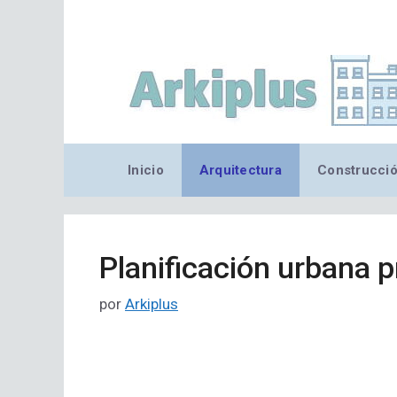
Saltar
al
contenido
Inicio
Arquitectura
Construcci
Planificación urbana 
por
Arkiplus