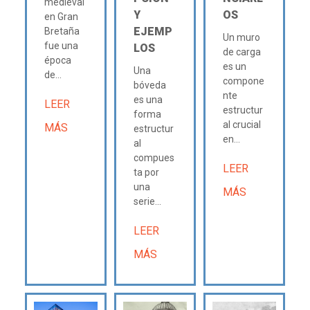
medieval
Y
OS
en Gran
EJEMP
Bretaña
Un muro
fue una
LOS
de carga
época
es un
Una
de...
compone
bóveda
nte
es una
LEER
estructur
forma
al crucial
MÁS
estructur
en...
al
compues
LEER
ta por
una
MÁS
serie...
LEER
MÁS