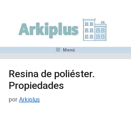
Saltar
,MN,MMN,MN,MN,MN,MN,M
al
contenido
Menú
Resina de poliéster.
Propiedades
por
Arkiplus