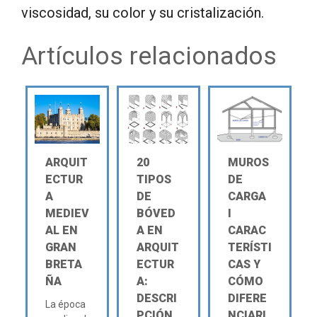
viscosidad, su color y su cristalización.
Artículos relacionados
ARQUIT
20
MUROS
ECTUR
TIPOS
DE
A
DE
CARGA
MEDIEV
BÓVED
Ι
AL EN
A EN
CARAC
GRAN
ARQUIT
TERÍSTI
BRETA
ECTUR
CAS Y
ÑA
A:
CÓMO
DESCRI
DIFERE
La época
PCIÓN
NCIARL