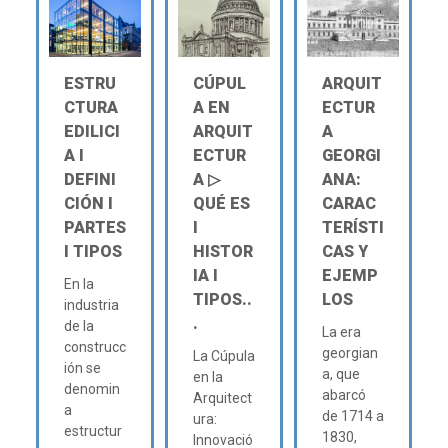
ESTRU
CÚPUL
ARQUIT
CTURA
A EN
ECTUR
EDILICI
ARQUIT
A
A Ι
ECTUR
GEORGI
DEFINI
A ▷
ANA:
CIÓN Ι
QUÉ ES
CARAC
PARTES
Ι
TERÍSTI
Ι TIPOS
HISTOR
CAS Y
IA Ι
EJEMP
En la
TIPOS..
LOS
industria
.
de la
La era
construcc
georgian
La Cúpula
ión se
a, que
en la
denomin
abarcó
Arquitect
a
de 1714 a
ura:
estructur
1830,
Innovació