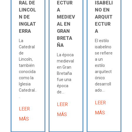
RAL DE
ECTUR
ISABELI
LINCOL
A
NO EN
N DE
MEDIEV
ARQUIT
INGLAT
AL EN
ECTUR
ERRA
GRAN
A
BRETA
La
El estilo
ÑA
Catedral
isabelino
de
se refiere
La época
Lincoln,
a un
medieval
también
estilo
en Gran
conocida
arquitect
Bretaña
como la
ónico
fue una
Iglesia
desarroll
época
Catedral..
ado...
de...
.
LEER
LEER
LEER
MÁS
MÁS
MÁS