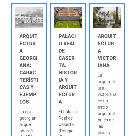
ARQUIT
PALACI
ARQUIT
ECTUR
O REAL
ECTUR
A
DE
A
GEORGI
CASER
VICTOR
ANA:
TA.
IANA
CARAC
HISTOR
La
TERÍSTI
IA Y
arquitect
CAS Y
ARQUIT
ura
EJEMP
ECTUR
victoriana
es un
LOS
A
estilo
La era
El Palacio
arquitect
georgian
Real de
ónico de
a, que
Caserta
las
abarcó
(Reggia
clases...