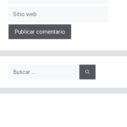
electrónico
Sitio
web
Buscar: