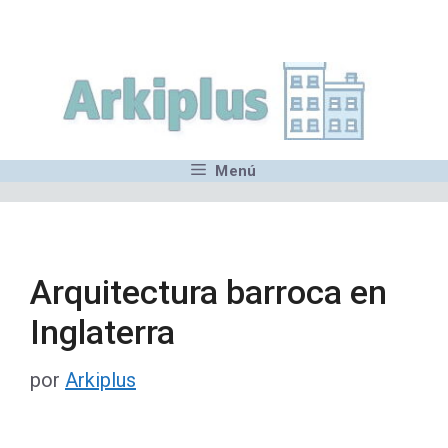
Saltar
,MN,MMN,MN,MN,MN,MN,M
al
contenido
Menú
Arquitectura barroca en
Inglaterra
por
Arkiplus