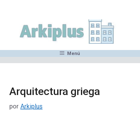
Saltar
,MN,MMN,MN,MN,MN,MN,M
al
contenido
Menú
Arquitectura griega
por
Arkiplus