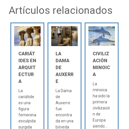
Artículos relacionados
CARIÁT
LA
CIVILIZ
IDES EN
DAMA
ACIÓN
ARQUIT
DE
MINOIC
ECTUR
AUXERR
A
A
E
La
minoica
La
La Dama
ha sido la
cariátide
de
primera
es una
Auxerre
civilizació
figura
fue
n de
femenina
encontra
Europa
esculpida
da en una
siendo...
surgida
bóveda