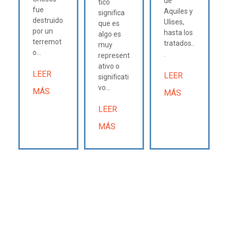
de
tico
fue
Aquiles y
significa
destruido
Ulises,
que es
por un
hasta los
algo es
terremot
tratados..
muy
o...
.
represent
ativo o
LEER
LEER
significati
vo...
MÁS
MÁS
LEER
MÁS