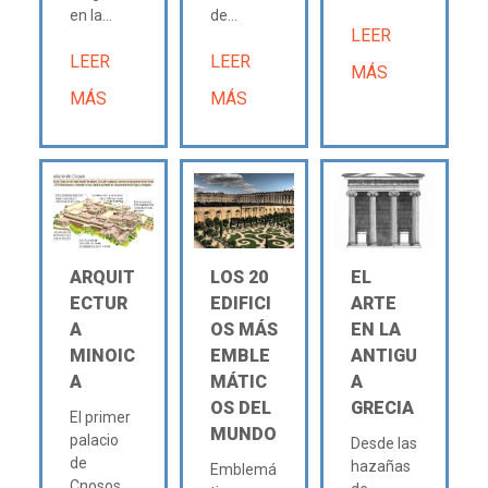
en la...
de...
LEER
LEER
LEER
MÁS
MÁS
MÁS
ARQUIT
LOS 20
EL
ECTUR
EDIFICI
ARTE
A
OS MÁS
EN LA
MINOIC
EMBLE
ANTIGU
A
MÁTIC
A
OS DEL
GRECIA
El primer
MUNDO
palacio
Desde las
de
hazañas
Emblemá
Cnosos