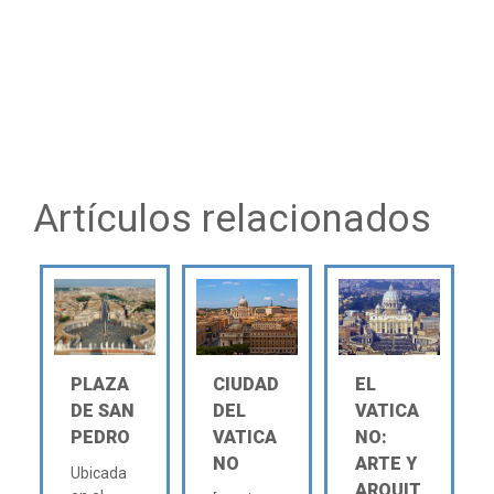
Artículos relacionados
PLAZA
CIUDAD
EL
DE SAN
DEL
VATICA
PEDRO
VATICA
NO:
NO
ARTE Y
Ubicada
ARQUIT