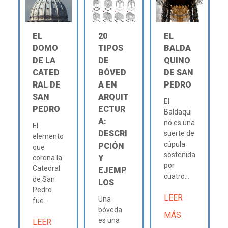
EL
20
EL
DOMO
TIPOS
BALDA
DE LA
DE
QUINO
CATED
BÓVED
DE SAN
RAL DE
A EN
PEDRO
SAN
ARQUIT
El
PEDRO
ECTUR
Baldaqui
A:
no es una
El
DESCRI
suerte de
elemento
cúpula
PCIÓN
que
sostenida
Y
corona la
por
Catedral
EJEMP
cuatro...
de San
LOS
Pedro
LEER
Una
fue...
bóveda
MÁS
es una
LEER