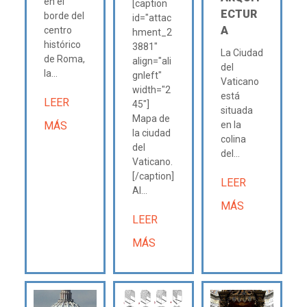
en el
[caption
ECTUR
borde del
id="attac
A
centro
hment_2
histórico
3881"
La Ciudad
de Roma,
align="ali
del
la...
gnleft"
Vaticano
width="2
está
LEER
45"]
situada
Mapa de
MÁS
en la
la ciudad
colina
del
del...
Vaticano.
[/caption]
LEER
Al...
MÁS
LEER
MÁS