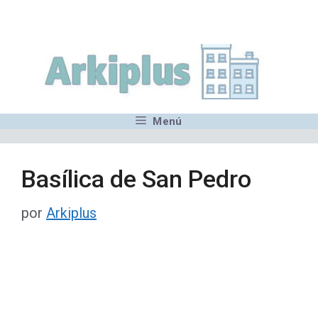
Saltar
,MN,MMN,MN,MN,MN,MN,M
al
contenido
Menú
Basílica de San Pedro
por
Arkiplus