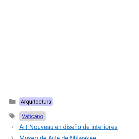
Categorías
Arquitectura
Etiquetas
Vaticano
Art Nouveau en diseño de interiores
Museo de Arte de Milwakee