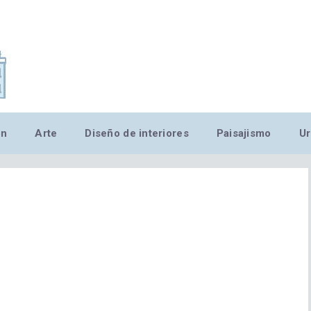
,MN,MMN,MN,MN,MN,MN,M
ón
Arte
Diseño de interiores
Paisajismo
Ur