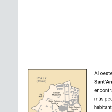
Al oest
Sant’An
encontr
más peq
habitant