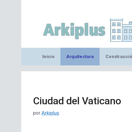
Saltar
al
contenido
Inicio
Arquitectura
Construcci
Ciudad del Vaticano
por
Arkiplus