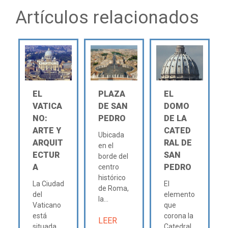
Artículos relacionados
EL
PLAZA
EL
VATICA
DE SAN
DOMO
NO:
PEDRO
DE LA
ARTE Y
CATED
Ubicada
ARQUIT
RAL DE
en el
ECTUR
SAN
borde del
A
PEDRO
centro
histórico
La Ciudad
El
de Roma,
del
elemento
la...
Vaticano
que
está
corona la
LEER
situada
Catedral