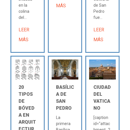
en la
MÁS
de San
colina
Pedro
del...
fue...
LEER
LEER
MÁS
MÁS
20
BASÍLIC
CIUDAD
TIPOS
A DE
DEL
DE
SAN
VATICA
BÓVED
PEDRO
NO
A EN
La
[caption
ARQUIT
primera
id="attac
ECTUR
Basílica
hment_2