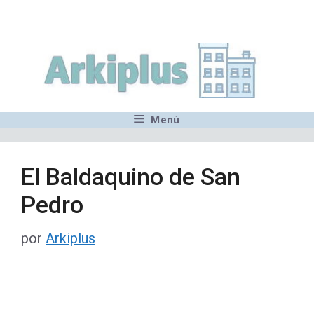
Saltar
,MN,MMN,MN,MN,MN,MN,M
al
contenido
Menú
El Baldaquino de San
Pedro
por
Arkiplus