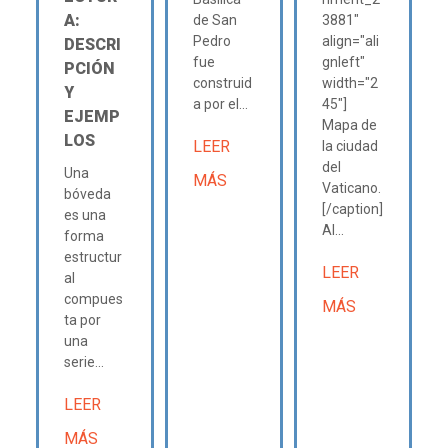
A:
de San
3881"
Pedro
align="ali
DESCRI
fue
gnleft"
PCIÓN
construid
width="2
Y
a por el...
45"]
EJEMP
Mapa de
LOS
LEER
la ciudad
del
Una
MÁS
Vaticano.
bóveda
[/caption]
es una
Al...
forma
estructur
LEER
al
compues
MÁS
ta por
una
serie...
LEER
MÁS