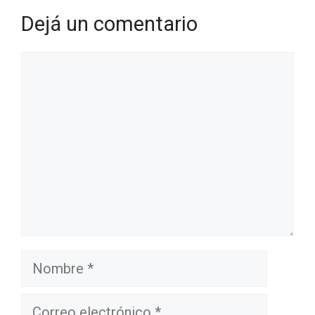
Dejá un comentario
Comentario
Nombre
Correo