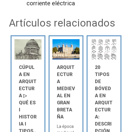
corriente eléctrica
Artículos relacionados
CÚPUL
ARQUIT
20
A EN
ECTUR
TIPOS
ARQUIT
A
DE
ECTUR
MEDIEV
BÓVED
A ▷
AL EN
A EN
QUÉ ES
GRAN
ARQUIT
Ι
BRETA
ECTUR
HISTOR
ÑA
A:
IA Ι
DESCRI
La época
TIPOS..
PCIÓN