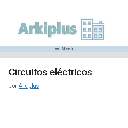
Saltar
,MN,MMN,MN,MN,MN,MN,M
al
contenido
Menú
Circuitos eléctricos
por
Arkiplus