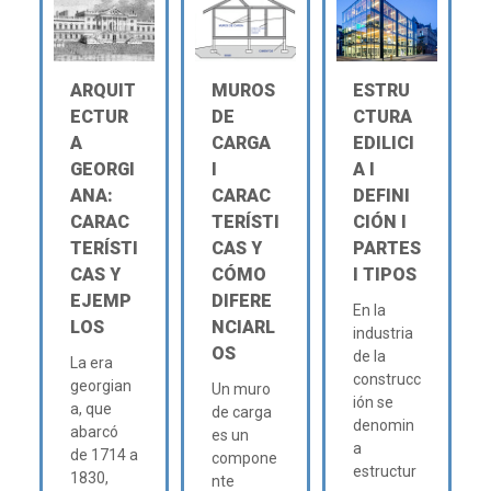
ARQUIT
MUROS
ESTRU
ECTUR
DE
CTURA
A
CARGA
EDILICI
GEORGI
Ι
A Ι
ANA:
CARAC
DEFINI
CARAC
TERÍSTI
CIÓN Ι
TERÍSTI
CAS Y
PARTES
CAS Y
CÓMO
Ι TIPOS
EJEMP
DIFERE
En la
LOS
NCIARL
industria
OS
de la
La era
construcc
georgian
Un muro
ión se
a, que
de carga
denomin
abarcó
es un
a
de 1714 a
compone
estructur
1830,
nte