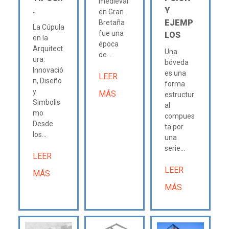
medieval
.
Y
en Gran
EJEMP
Bretaña
La Cúpula
fue una
LOS
en la
época
Arquitect
Una
de...
ura:
bóveda
Innovació
es una
LEER
n, Diseño
forma
y
MÁS
estructur
Simbolis
al
mo
compues
Desde
ta por
los...
una
serie...
LEER
LEER
MÁS
MÁS