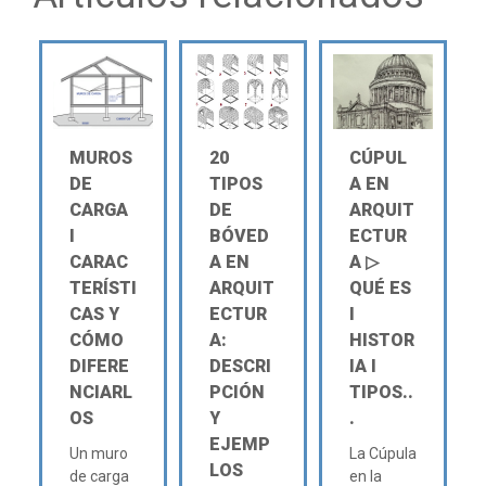
MUROS
20
CÚPUL
DE
TIPOS
A EN
CARGA
DE
ARQUIT
Ι
BÓVED
ECTUR
CARAC
A EN
A ▷
TERÍSTI
ARQUIT
QUÉ ES
CAS Y
ECTUR
Ι
CÓMO
A:
HISTOR
DIFERE
DESCRI
IA Ι
NCIARL
PCIÓN
TIPOS..
OS
Y
.
EJEMP
Un muro
La Cúpula
LOS
de carga
en la