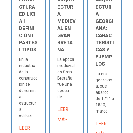
CTURA
ECTUR
ECTUR
EDILICI
A
A
A Ι
MEDIEV
GEORGI
DEFINI
AL EN
ANA:
CIÓN Ι
GRAN
CARAC
PARTES
BRETA
TERÍSTI
Ι TIPOS
ÑA
CAS Y
EJEMP
En la
La época
LOS
industria
medieval
de la
en Gran
La era
construcc
Bretaña
georgian
ión se
fue una
a, que
denomin
época
abarcó
a
de...
de 1714 a
estructur
1830,
LEER
a
marcó...
edilicia...
MÁS
LEER
LEER