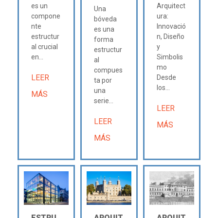
es un
Arquitect
Una
compone
ura:
bóveda
nte
Innovació
es una
estructur
n, Diseño
forma
al crucial
y
estructur
en...
Simbolis
al
mo
compues
LEER
Desde
ta por
los...
una
MÁS
serie...
LEER
LEER
MÁS
MÁS
ESTRU
ARQUIT
ARQUIT