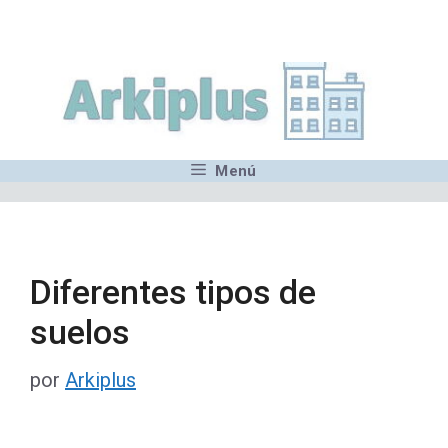
Saltar
,MN,MMN,MN,MN,MN,MN,M
al
contenido
Menú
Diferentes tipos de
suelos
por
Arkiplus