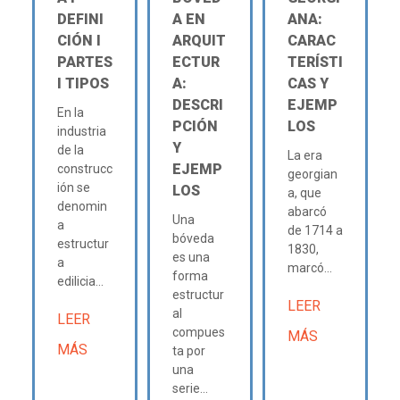
DEFINI
A EN
ANA:
CIÓN Ι
ARQUIT
CARAC
PARTES
ECTUR
TERÍSTI
Ι TIPOS
A:
CAS Y
DESCRI
EJEMP
En la
PCIÓN
LOS
industria
Y
de la
La era
EJEMP
construcc
georgian
ión se
LOS
a, que
denomin
abarcó
Una
a
de 1714 a
bóveda
estructur
1830,
es una
a
marcó...
forma
edilicia...
estructur
LEER
al
LEER
compues
MÁS
MÁS
ta por
una
serie...