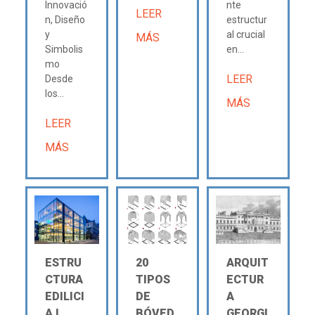
Innovació
nte
LEER
n, Diseño
estructur
y
al crucial
MÁS
Simbolis
en...
mo
LEER
Desde
los...
MÁS
LEER
MÁS
ESTRU
20
ARQUIT
CTURA
TIPOS
ECTUR
EDILICI
DE
A
A Ι
BÓVED
GEORGI