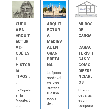
CÚPUL
ARQUIT
MUROS
A EN
ECTUR
DE
ARQUIT
A
CARGA
ECTUR
MEDIEV
Ι
A ▷
AL EN
CARAC
QUÉ ES
GRAN
TERÍSTI
Ι
BRETA
CAS Y
HISTOR
ÑA
CÓMO
IA Ι
DIFERE
La época
TIPOS..
NCIARL
medieval
.
OS
en Gran
Bretaña
La Cúpula
Un muro
fue una
en la
de carga
época
Arquitect
es un
de...
ura:
compone