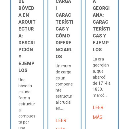
DE
CARGA
A
BÓVED
Ι
GEORGI
A EN
CARAC
ANA:
ARQUIT
TERÍSTI
CARAC
ECTUR
CAS Y
TERÍSTI
A:
CÓMO
CAS Y
DESCRI
DIFERE
EJEMP
PCIÓN
NCIARL
LOS
Y
OS
La era
EJEMP
georgian
Un muro
LOS
a, que
de carga
abarcó
es un
Una
de 1714 a
compone
bóveda
1830,
nte
es una
marcó...
estructur
forma
al crucial
estructur
LEER
en...
al
compues
MÁS
LEER
ta por
una