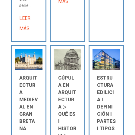
MÁS
serie...
LEER
MÁS
ARQUIT
CÚPUL
ESTRU
ECTUR
A EN
CTURA
A
ARQUIT
EDILICI
MEDIEV
ECTUR
A Ι
AL EN
A ▷
DEFINI
GRAN
QUÉ ES
CIÓN Ι
BRETA
Ι
PARTES
ÑA
HISTOR
Ι TIPOS