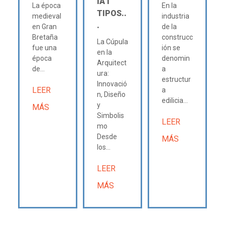
IA Ι
La época
En la
TIPOS..
medieval
industria
.
en Gran
de la
Bretaña
construcc
La Cúpula
fue una
ión se
en la
época
denomin
Arquitect
de...
a
ura:
estructur
Innovació
LEER
a
n, Diseño
edilicia...
y
MÁS
Simbolis
LEER
mo
Desde
MÁS
los...
LEER
MÁS