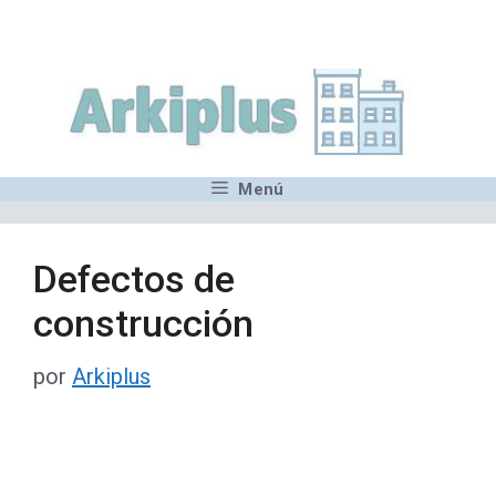
Saltar
,MN,MMN,MN,MN,MN,MN,M
al
contenido
Menú
Defectos de
construcción
por
Arkiplus