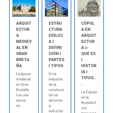
ARQUIT
ESTRU
CÚPUL
ECTUR
CTURA
A EN
A
EDILICI
ARQUIT
MEDIEV
A Ι
ECTUR
AL EN
DEFINI
A ▷
GRAN
CIÓN Ι
QUÉ ES
BRETA
PARTES
Ι
ÑA
Ι TIPOS
HISTOR
IA Ι
La época
En la
TIPOS..
medieval
industria
.
en Gran
de la
Bretaña
construcc
La Cúpula
fue una
ión se
en la
época
denomin
Arquitect
de...
a
ura:
estructur