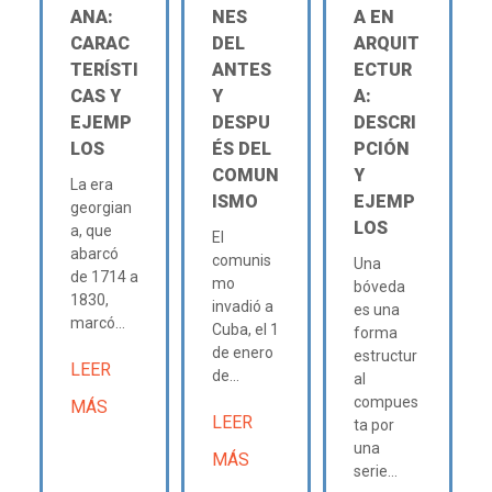
ANA:
NES
A EN
CARAC
DEL
ARQUIT
TERÍSTI
ANTES
ECTUR
CAS Y
Y
A:
EJEMP
DESPU
DESCRI
LOS
ÉS DEL
PCIÓN
COMUN
Y
La era
ISMO
EJEMP
georgian
LOS
a, que
El
abarcó
comunis
Una
de 1714 a
mo
bóveda
1830,
invadió a
es una
marcó...
Cuba, el 1
forma
de enero
estructur
LEER
de...
al
compues
MÁS
LEER
ta por
una
MÁS
serie...