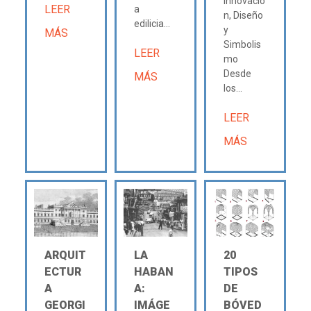
Innovació
LEER
a
n, Diseño
edilicia...
y
MÁS
Simbolis
LEER
mo
Desde
MÁS
los...
LEER
MÁS
ARQUIT
LA
20
ECTUR
HABAN
TIPOS
A
A:
DE
GEORGI
IMÁGE
BÓVED