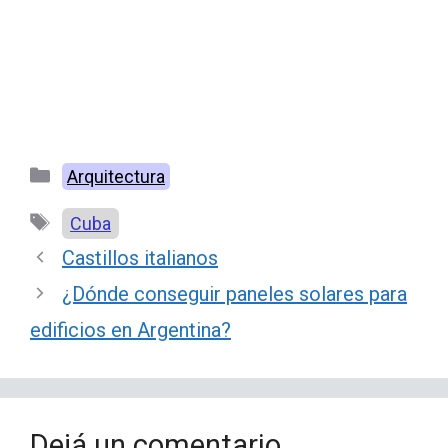
Categorías
Arquitectura
Etiquetas
Cuba
Castillos italianos
¿Dónde conseguir paneles solares para
edificios en Argentina?
Dejá un comentario