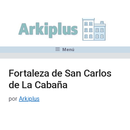
Saltar
,MN,MMN,MN,MN,MN,MN,M
al
contenido
Menú
Fortaleza de San Carlos
de La Cabaña
por
Arkiplus