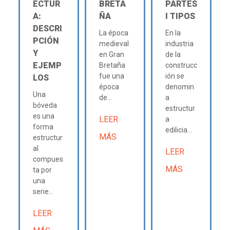
ECTUR
BRETA
PARTES
A:
ÑA
Ι TIPOS
DESCRI
La época
En la
PCIÓN
medieval
industria
Y
en Gran
de la
EJEMP
Bretaña
construcc
fue una
ión se
LOS
época
denomin
Una
de...
a
bóveda
estructur
es una
LEER
a
forma
edilicia...
MÁS
estructur
al
LEER
compues
MÁS
ta por
una
serie...
LEER