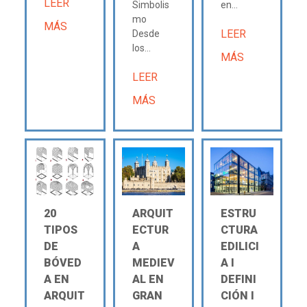
LEER
Simbolis
en...
mo
MÁS
LEER
Desde
los...
MÁS
LEER
MÁS
20
ARQUIT
ESTRU
TIPOS
ECTUR
CTURA
DE
A
EDILICI
BÓVED
MEDIEV
A Ι
A EN
AL EN
DEFINI
ARQUIT
GRAN
CIÓN Ι