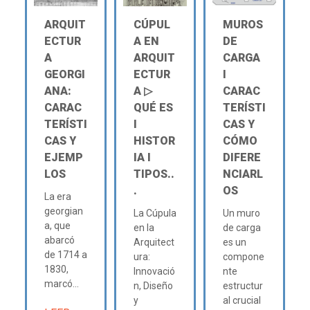
ARQUIT
CÚPUL
MUROS
ECTUR
A EN
DE
A
ARQUIT
CARGA
GEORGI
ECTUR
Ι
ANA:
A ▷
CARAC
CARAC
QUÉ ES
TERÍSTI
TERÍSTI
Ι
CAS Y
CAS Y
HISTOR
CÓMO
EJEMP
IA Ι
DIFERE
LOS
TIPOS..
NCIARL
.
OS
La era
georgian
La Cúpula
Un muro
a, que
en la
de carga
abarcó
Arquitect
es un
de 1714 a
ura:
compone
1830,
Innovació
nte
marcó...
n, Diseño
estructur
y
al crucial