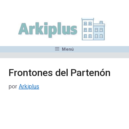
Saltar
,MN,MMN,MN,MN,MN,MN,M
al
contenido
Menú
Frontones del Partenón
por
Arkiplus