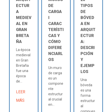
ECTUR
DE
TIPOS
A
CARGA
DE
MEDIEV
Ι
BÓVED
AL EN
CARAC
A EN
GRAN
TERÍSTI
ARQUIT
BRETA
CAS Y
ECTUR
ÑA
CÓMO
A:
DIFERE
DESCRI
La época
NCIARL
PCIÓN
medieval
OS
Y
en Gran
EJEMP
Bretaña
Un muro
fue una
LOS
de carga
época
es un
Una
de...
compone
bóveda
nte
es una
LEER
estructur
forma
al crucial
MÁS
estructur
en...
al
compues