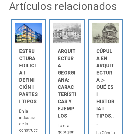
Artículos relacionados
ESTRU
ARQUIT
CÚPUL
CTURA
ECTUR
A EN
EDILICI
A
ARQUIT
A Ι
GEORGI
ECTUR
DEFINI
ANA:
A ▷
CIÓN Ι
CARAC
QUÉ ES
PARTES
TERÍSTI
Ι
Ι TIPOS
CAS Y
HISTOR
EJEMP
IA Ι
En la
LOS
TIPOS..
industria
.
de la
La era
construcc
georgian
La Cúpula