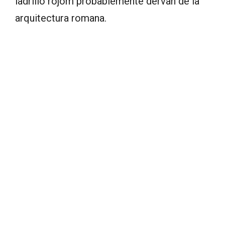
ladrillo rojom probablemente dervan de la
arquitectura romana.