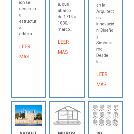
ión se
a, que
en la
denomin
abarcó
Arquitect
a
de 1714 a
ura:
estructur
1830,
Innovació
a
marcó...
n, Diseño
edilicia...
y
LEER
Simbolis
LEER
mo
MÁS
Desde
MÁS
los...
LEER
MÁS
ARQUIT
MUROS
20