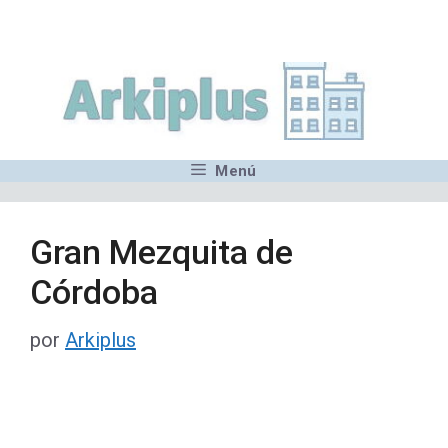
Saltar
,MN,MMN,MN,MN,MN,MN,M
al
contenido
Menú
Gran Mezquita de
Córdoba
por
Arkiplus