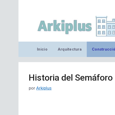
Saltar
al
contenido
Inicio
Arquitectura
Construcci
Historia del Semáforo
por
Arkiplus