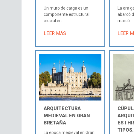
Un muro de carga es un
La era g
componente estructural
abarcó d
crucial en...
marcó...
LEER MÁS
LEER 
ARQUITECTURA
CÚPUL
MEDIEVAL EN GRAN
ARQUI
BRETAÑA
ES Ι HI
TIPOS.
La época medieval en Gran