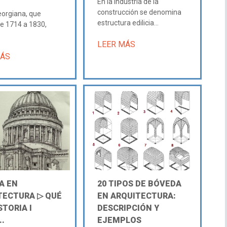
En la industria de la
construcción se denomina
eorgiana, que
estructura edilicia...
e 1714 a 1830,
LEER MÁS
MÁS
A EN
20 TIPOS DE BÓVEDA
TECTURA ▷ QUÉ
EN ARQUITECTURA:
STORIA Ι
DESCRIPCIÓN Y
..
EJEMPLOS