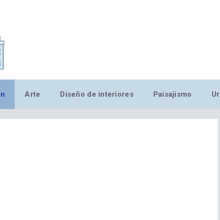
,MN,MMN,MN,MN,MN,MN,M
ón
Arte
Diseño de interiores
Paisajismo
Ur