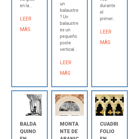
un
en la...
durante
balaustre
el
? Un
LEER
primer...
balaustre
MÁS
es un
LEER
pequeño
MÁS
poste
vertical...
LEER
MÁS
BALDA
MONTA
CUADRI
QUINO
NTE DE
FOLIO
EN
ABANIC
EN