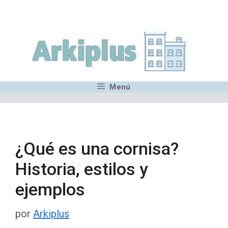
Saltar
,MN,MMN,MN,MN,MN,MN,M
al
contenido
Menú
¿Qué es una cornisa?
Historia, estilos y
ejemplos
por
Arkiplus