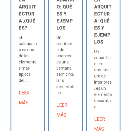
ARQUIT
O: QUÉ
ARQUIT
ECTUR
ES Y
ECTUR
A ¿QUÉ
EJEMP
A: QUÉ
ES?
LOS
ES Y
EJEMP
El
Un
LOS
baldaquin
montant
o es uno
e de
Un
de los
abanico
cuadrifoli
elemento
es una
o en
s más
ventana
arquitect
típicos
semicircu
ura de
del...
lar o
interiores
semielípti
, es un
LEER
ca...
elemento
decorativ
MÁS
LEER
o...
MÁS
LEER
MÁS