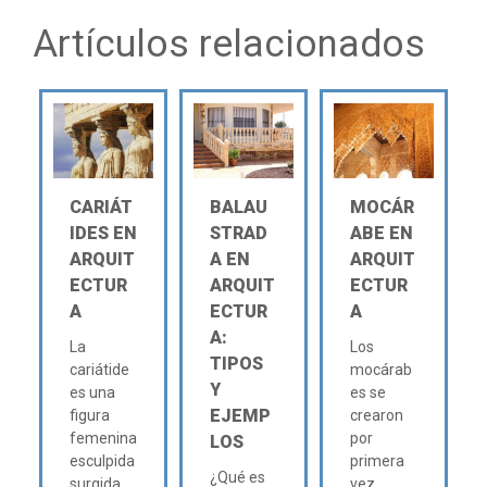
Artículos relacionados
CARIÁT
BALAU
MOCÁR
IDES EN
STRAD
ABE EN
ARQUIT
A EN
ARQUIT
ECTUR
ARQUIT
ECTUR
A
ECTUR
A
A:
La
Los
TIPOS
cariátide
mocárab
Y
es una
es se
EJEMP
figura
crearon
femenina
por
LOS
esculpida
primera
¿Qué es
surgida
vez