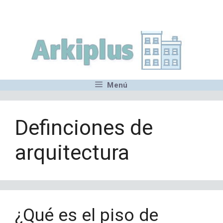
Saltar
,MN,MMN,MN,MN,MN,MN,M
al
contenido
Menú
Definciones de
arquitectura
¿Qué es el piso de