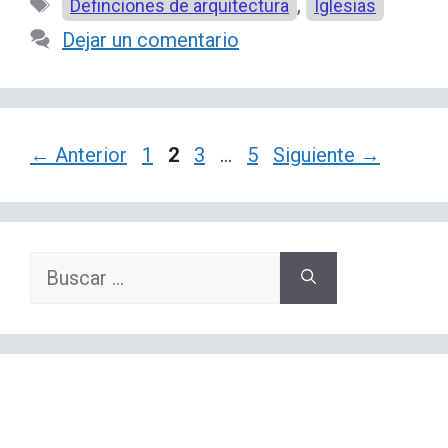
Etiquetas
,
Definciones de arquitectura
Iglesias
Dejar un comentario
Página
Página
Página
Página
←
Anterior
1
2
3
…
5
Siguiente
→
Buscar: