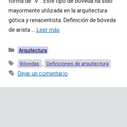
forma de “V”. Este tipo de bóveda ha sido
mayormente utilizada en la arquitectura
gótica y renacentista. Definición de bóveda
de arista …
Leer más
Categorías
Arquitectura
Etiquetas
,
Bóvedas
Definciones de arquitectura
Dejar un comentario