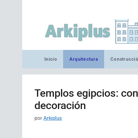
Saltar
al
contenido
Inicio
Arquitectura
Construcci
Templos egipcios: con
decoración
por
Arkiplus