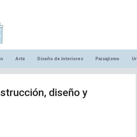
,MN,MMN,MN,MN,MN,MN,M
ón
Arte
Diseño de interiores
Paisajismo
Ur
strucción, diseño y