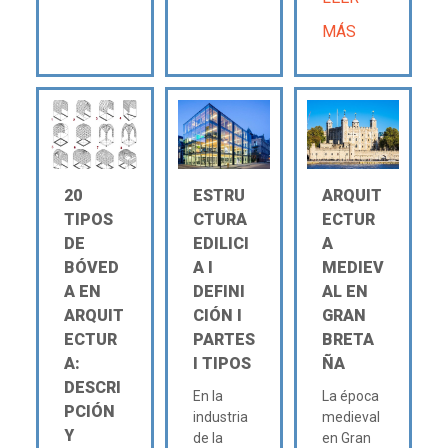
MÁS
20
ESTRU
ARQUIT
TIPOS
CTURA
ECTUR
DE
EDILICI
A
BÓVED
A Ι
MEDIEV
A EN
DEFINI
AL EN
ARQUIT
CIÓN Ι
GRAN
ECTUR
PARTES
BRETA
A:
Ι TIPOS
ÑA
DESCRI
En la
La época
PCIÓN
industria
medieval
Y
de la
en Gran