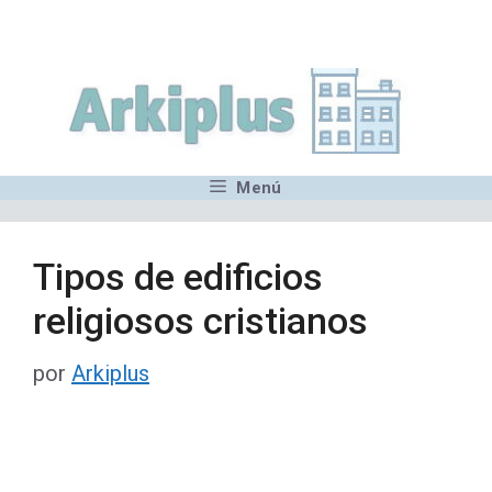
Saltar
,MN,MMN,MN,MN,MN,MN,M
al
contenido
Menú
Tipos de edificios
religiosos cristianos
por
Arkiplus