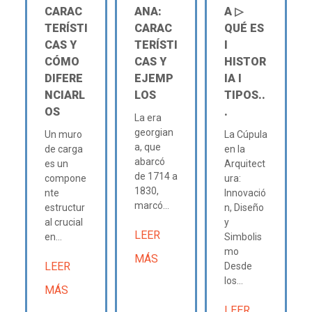
CARAC
ANA:
A ▷
TERÍSTI
CARAC
QUÉ ES
CAS Y
TERÍSTI
Ι
CÓMO
CAS Y
HISTOR
DIFERE
EJEMP
IA Ι
NCIARL
LOS
TIPOS..
OS
.
La era
georgian
Un muro
La Cúpula
a, que
de carga
en la
abarcó
es un
Arquitect
de 1714 a
compone
ura:
1830,
nte
Innovació
marcó...
estructur
n, Diseño
al crucial
y
LEER
en...
Simbolis
mo
MÁS
LEER
Desde
los...
MÁS
LEER