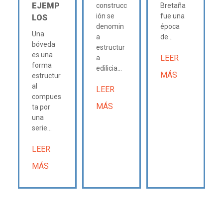
EJEMP
construcc
Bretaña
ión se
fue una
LOS
denomin
época
Una
a
de...
bóveda
estructur
es una
LEER
a
forma
edilicia...
MÁS
estructur
al
LEER
compues
MÁS
ta por
una
serie...
LEER
MÁS