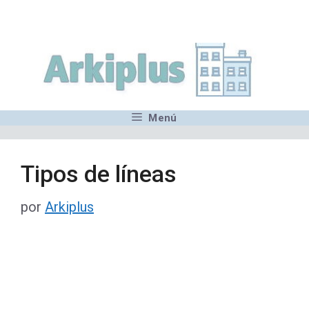
Saltar
,MN,MMN,MN,MN,MN,MN,M
al
contenido
Menú
Tipos de líneas
por
Arkiplus