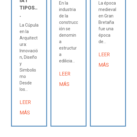
IA Ι
En la
La época
TIPOS..
industria
medieval
.
de la
en Gran
construcc
Bretaña
La Cúpula
ión se
fue una
en la
denomin
época
Arquitect
a
de...
ura:
estructur
Innovació
LEER
a
n, Diseño
edilicia...
y
MÁS
Simbolis
LEER
mo
Desde
MÁS
los...
LEER
MÁS