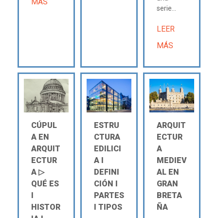
MÁS
serie...
LEER
MÁS
CÚPUL
ESTRU
ARQUIT
A EN
CTURA
ECTUR
ARQUIT
EDILICI
A
ECTUR
A Ι
MEDIEV
A ▷
DEFINI
AL EN
QUÉ ES
CIÓN Ι
GRAN
Ι
PARTES
BRETA
HISTOR
Ι TIPOS
ÑA