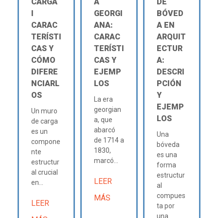
CARGA
A
DE
Ι
GEORGI
BÓVED
CARAC
ANA:
A EN
TERÍSTI
CARAC
ARQUIT
CAS Y
TERÍSTI
ECTUR
CÓMO
CAS Y
A:
DIFERE
EJEMP
DESCRI
NCIARL
LOS
PCIÓN
OS
Y
La era
EJEMP
georgian
Un muro
LOS
a, que
de carga
abarcó
es un
Una
de 1714 a
compone
bóveda
1830,
nte
es una
marcó...
estructur
forma
al crucial
estructur
LEER
en...
al
compues
MÁS
LEER
ta por
una