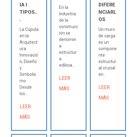
IA Ι
DIFERE
En la
TIPOS..
NCIARL
industria
.
OS
de la
construcc
La Cúpula
Un muro
ión se
en la
de carga
denomin
Arquitect
es un
a
ura:
compone
estructur
Innovació
nte
a
n, Diseño
estructur
edilicia...
y
al crucial
Simbolis
en...
LEER
mo
LEER
Desde
MÁS
los...
MÁS
LEER
MÁS