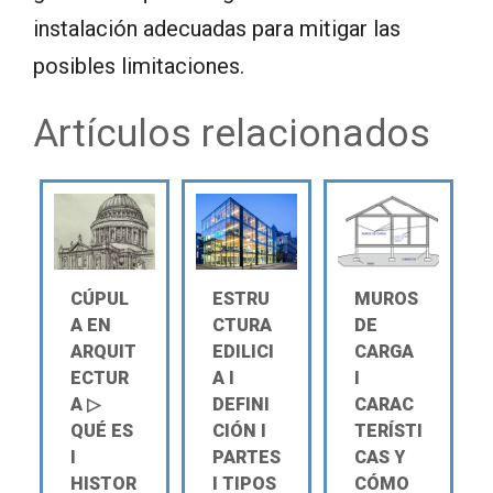
instalación adecuadas para mitigar las
posibles limitaciones.
Artículos relacionados
CÚPUL
ESTRU
MUROS
A EN
CTURA
DE
ARQUIT
EDILICI
CARGA
ECTUR
A Ι
Ι
A ▷
DEFINI
CARAC
QUÉ ES
CIÓN Ι
TERÍSTI
Ι
PARTES
CAS Y
HISTOR
Ι TIPOS
CÓMO