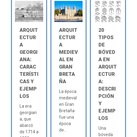
ARQUIT
ARQUIT
20
ECTUR
ECTUR
TIPOS
A
A
DE
GEORGI
MEDIEV
BÓVED
ANA:
AL EN
A EN
CARAC
GRAN
ARQUIT
TERÍSTI
BRETA
ECTUR
CAS Y
ÑA
A:
EJEMP
DESCRI
La época
LOS
PCIÓN
medieval
Y
en Gran
La era
EJEMP
Bretaña
georgian
fue una
LOS
a, que
época
abarcó
Una
de...
de 1714 a
bóveda