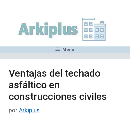
Saltar
,MN,MMN,MN,MN,MN,MN,M
al
contenido
Menú
Ventajas del techado
asfáltico en
construcciones civiles
por
Arkiplus