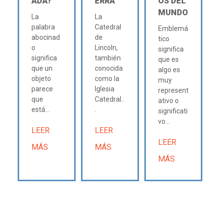
ADA?
ERRA
OS DEL
MUNDO
La
La
palabra
Catedral
Emblemá
abocinad
de
tico
o
Lincoln,
significa
significa
también
que es
que un
conocida
algo es
objeto
como la
muy
parece
Iglesia
represent
que
Catedral..
ativo o
está...
.
significati
vo...
LEER
LEER
LEER
MÁS
MÁS
MÁS