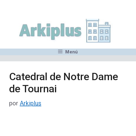
Saltar
,MN,MMN,MN,MN,MN,MN,M
al
contenido
Menú
Catedral de Notre Dame
de Tournai
por
Arkiplus