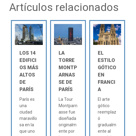
Artículos relacionados
LOS 14
LA
EL
EDIFICI
TORRE
ESTILO
OS MÁS
MONTP
GÓTICO
ALTOS
ARNAS
EN
DE
SE DE
FRANCI
PARÍS
PARÍS
A
París es
La Tour
El arte
una
Montparn
gótico
ciudad
asse fue
reemplaz
maravillo
diseñada
ó
sa en la
originalm
gradualm
que uno
ente por
ente al