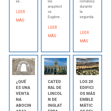
se...
los
románico
arquitect
durante
LEER
os
la
Eugène...
segunda..
MÁS
.
LEER
LEER
MÁS
MÁS
¿QUÉ
CATED
LOS 20
ES UNA
RAL DE
EDIFICI
VENTA
LINCOL
OS MÁS
NA
N DE
EMBLE
ABOCIN
INGLAT
MÁTIC