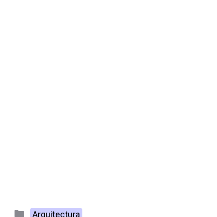
Categorías
Arquitectura