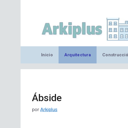
Saltar
al
contenido
Inicio
Arquitectura
Construcci
Ábside
por
Arkiplus