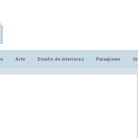
,MN,MMN,MN,MN,MN,MN,M
ón
Arte
Diseño de interiores
Paisajismo
Ur