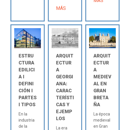
MÁS
MÁS
ESTRU
ARQUIT
ARQUIT
CTURA
ECTUR
ECTUR
EDILICI
A
A
A Ι
GEORGI
MEDIEV
DEFINI
ANA:
AL EN
CIÓN Ι
CARAC
GRAN
PARTES
TERÍSTI
BRETA
Ι TIPOS
CAS Y
ÑA
EJEMP
En la
La época
LOS
industria
medieval
de la
en Gran
La era