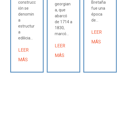
construcc
Bretaña
georgian
ión se
fue una
a, que
denomin
época
abarcó
a
de...
de 1714 a
estructur
1830,
LEER
a
marcó...
edilicia...
MÁS
LEER
LEER
MÁS
MÁS