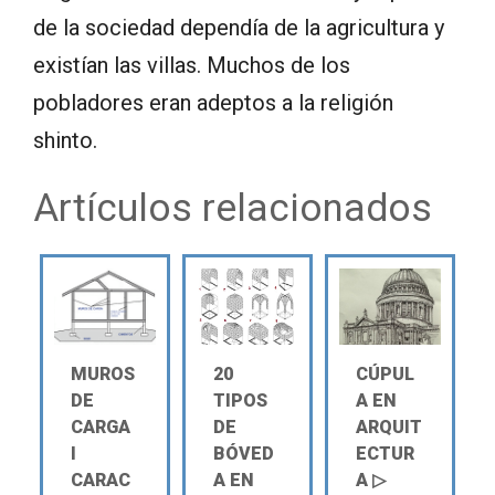
de la sociedad dependía de la agricultura y
existían las villas. Muchos de los
pobladores eran adeptos a la religión
shinto.
Artículos relacionados
MUROS
20
CÚPUL
DE
TIPOS
A EN
CARGA
DE
ARQUIT
Ι
BÓVED
ECTUR
CARAC
A EN
A ▷