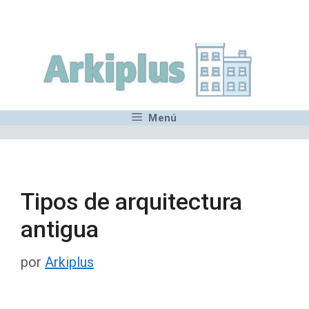
Saltar
,MN,MMN,MN,MN,MN,MN,M
al
contenido
Menú
Tipos de arquitectura
antigua
por
Arkiplus