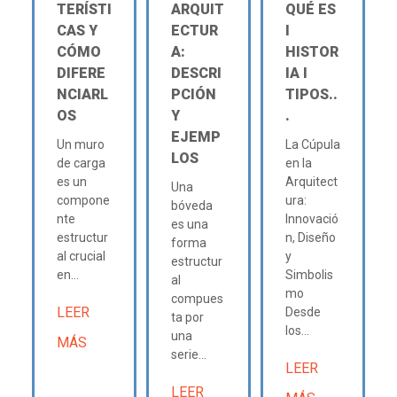
TERÍSTI
ARQUIT
QUÉ ES
CAS Y
ECTUR
Ι
CÓMO
A:
HISTOR
DIFERE
DESCRI
IA Ι
NCIARL
PCIÓN
TIPOS..
OS
Y
.
EJEMP
Un muro
La Cúpula
LOS
de carga
en la
es un
Arquitect
Una
compone
ura:
bóveda
nte
Innovació
es una
estructur
n, Diseño
forma
al crucial
y
estructur
en...
Simbolis
al
mo
compues
LEER
Desde
ta por
los...
una
MÁS
serie...
LEER
LEER